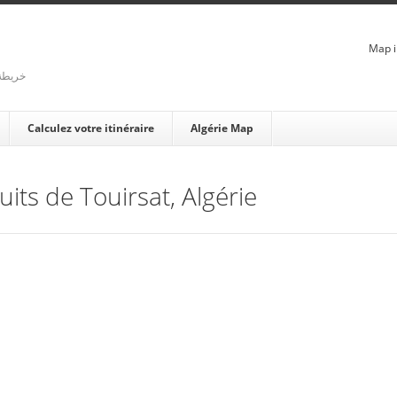
Map i
rienne - خريطة الجزائر
Calculez votre itinéraire
Algérie Map
uits de Touirsat, Algérie