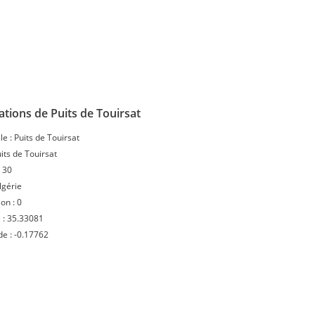
tions de Puits de Touirsat
le :
Puits de Touirsat
its de Touirsat
:
30
lgérie
ion :
0
 :
35.33081
de :
-0.17762