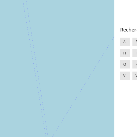
Recher
A
H
I
O
V