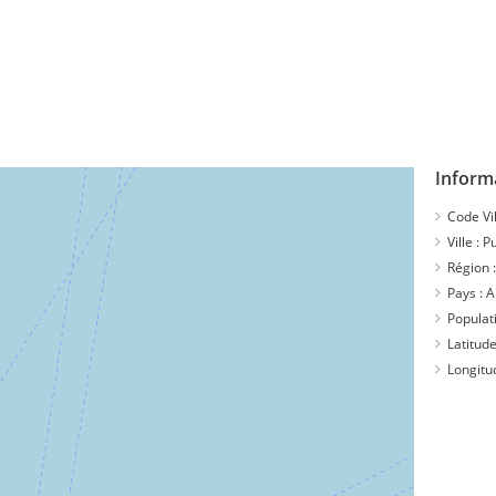
Informa
Code Vil
Ville :
Pu
Région 
Pays :
A
Populat
Latitude
Longitu