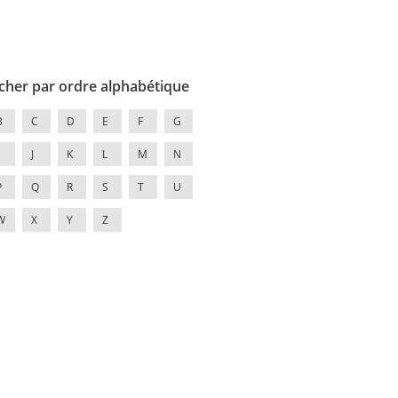
cher par ordre alphabétique
B
C
D
E
F
G
J
K
L
M
N
P
Q
R
S
T
U
W
X
Y
Z