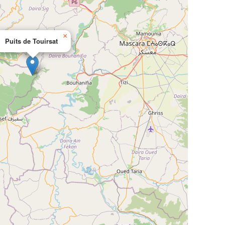
×
Puits de Touirsat