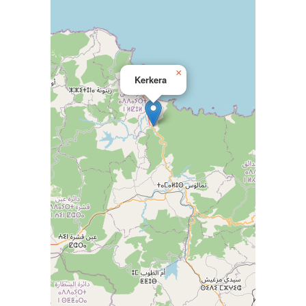
×
Kerkera