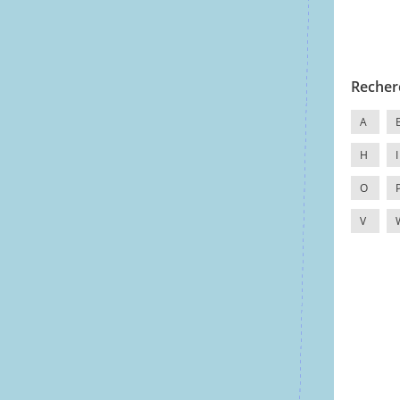
Recher
A
H
I
O
V