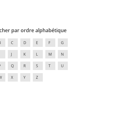
cher par ordre alphabétique
B
C
D
E
F
G
J
K
L
M
N
P
Q
R
S
T
U
W
X
Y
Z