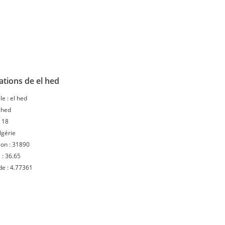
tions de el hed
le :
el hed
 hed
:
18
lgérie
ion :
31890
 :
36.65
de :
4.77361