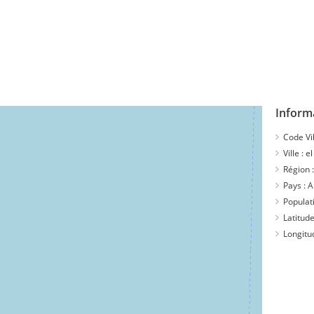
Informa
Code Vil
Ville :
el
Région 
Pays :
A
Populat
Latitude
Longitu