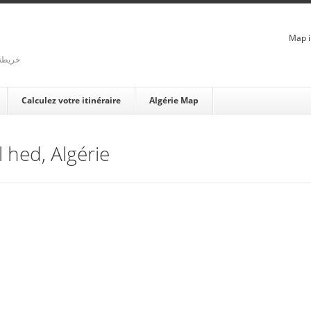
Map i
rienne - خريطة الجزائر
Calculez votre itinéraire
Algérie Map
l hed, Algérie