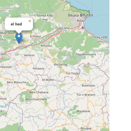
×
el hed