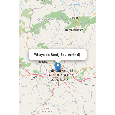
×
Wilaya de Bordj Bou Arréridj