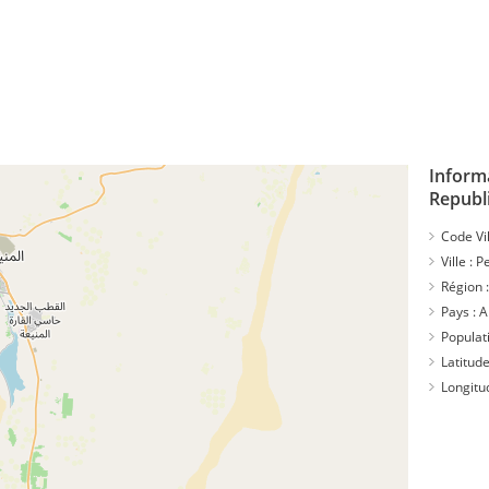
Inform
Republi
Code Vil
Ville :
Pe
Région 
Pays :
A
Populat
Latitude
Longitu