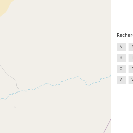
Recher
A
H
I
O
V