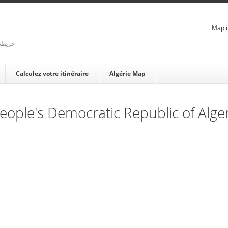
Map i
rienne - خريطة الجزائر
Calculez votre itinéraire
Algérie Map
People's Democratic Republic of Alger