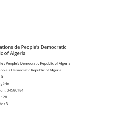
ations de People’s Democratic
c of Algeria
le :
People’s Democratic Republic of Algeria
ople's Democratic Republic of Algeria
:
0
lgérie
ion :
34586184
 :
28
de :
3