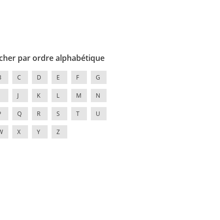
cher par ordre alphabétique
B
C
D
E
F
G
J
K
L
M
N
P
Q
R
S
T
U
W
X
Y
Z