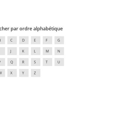
cher par ordre alphabétique
B
C
D
E
F
G
J
K
L
M
N
P
Q
R
S
T
U
W
X
Y
Z