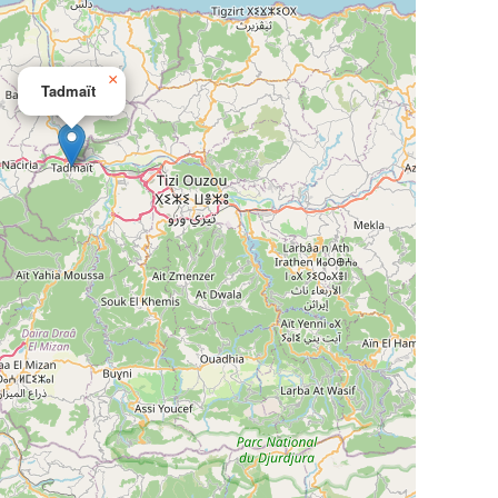
×
Tadmaït