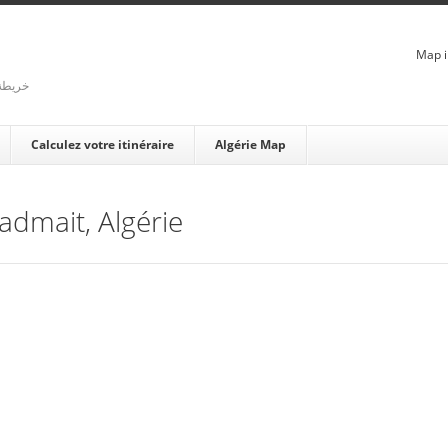
Map i
rienne - خريطة الجزائر
Calculez votre itinéraire
Algérie Map
Tadmait, Algérie