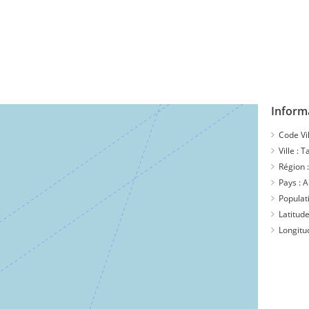
Inform
Code Vil
Ville :
T
Région 
Pays :
A
Populat
Latitude
Longitu