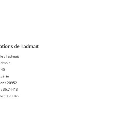
ations de Tadmaït
le :
Tadmaït
admait
:
40
lgérie
ion :
20952
 :
36.74413
de :
3.90045