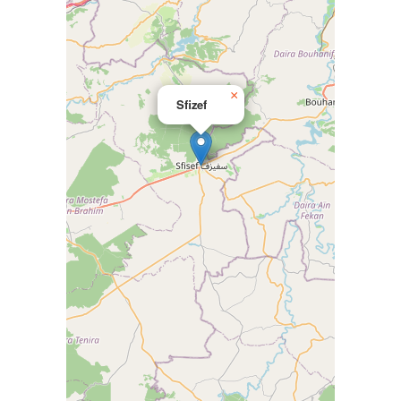
×
Sfizef