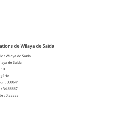
ations de Wilaya de Saïda
le :
Wilaya de Saïda
laya de Saida
:
10
lgérie
ion :
330641
 :
34.66667
de :
0.33333