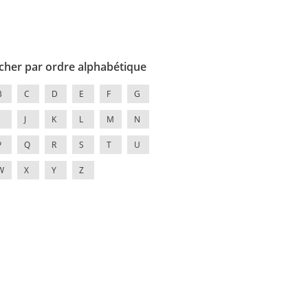
cher par ordre alphabétique
B
C
D
E
F
G
J
K
L
M
N
P
Q
R
S
T
U
W
X
Y
Z