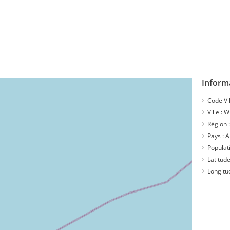
Inform
Code Vil
Ville :
Wi
Région 
Pays :
A
Populat
Latitude
Longitu