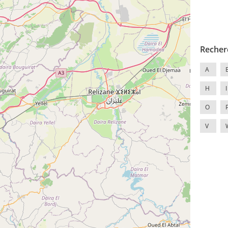
Recher
A
H
I
O
V