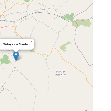
×
Wilaya de Saïda