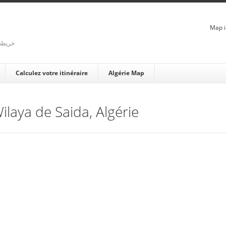
Map i
rienne - خريطة الجزائر
Calculez votre itinéraire
Algérie Map
Wilaya de Saida, Algérie