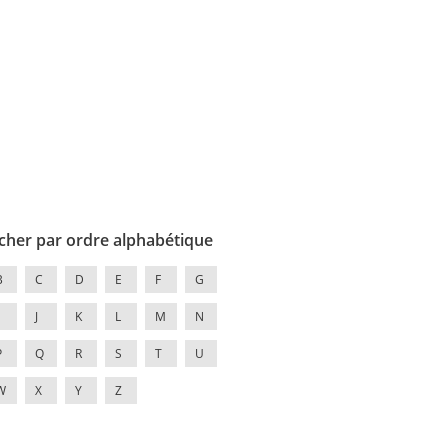
cher par ordre alphabétique
B
C
D
E
F
G
J
K
L
M
N
P
Q
R
S
T
U
W
X
Y
Z