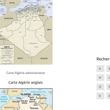
Recher
A
Carte Algérie administrative
H
I
Carte Algérie anglais
O
V