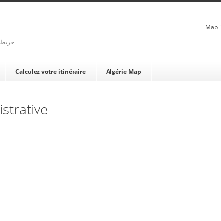
Map i
rienne - خريطة الجزائر
Calculez votre itinéraire
Algérie Map
strative