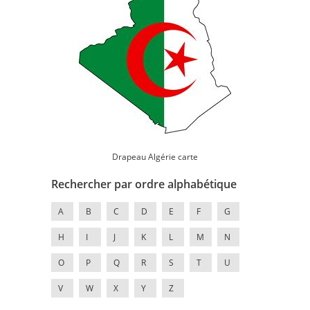
Drapeau Algérie carte
Rechercher par ordre alphabétique
A
B
C
D
E
F
G
H
I
J
K
L
M
N
O
P
Q
R
S
T
U
V
W
X
Y
Z