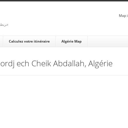
Map i
rienne - خريطة الجزائر
Calculez votre itinéraire
Algérie Map
Bordj ech Cheik Abdallah, Algérie