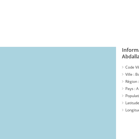
Inform
Abdall
Code Vil
Ville :
Bo
Région 
Pays :
A
Populat
Latitude
Longitu