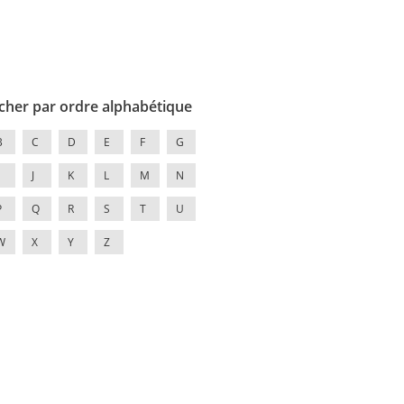
cher par ordre alphabétique
B
C
D
E
F
G
J
K
L
M
N
P
Q
R
S
T
U
W
X
Y
Z