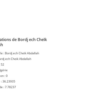
ations de Bordj ech Cheïk
ah
le :
Bordj ech Cheïk Abdallah
rdj ech Cheik Abdallah
:
52
lgérie
ion :
0
 :
36.23935
de :
7.78237