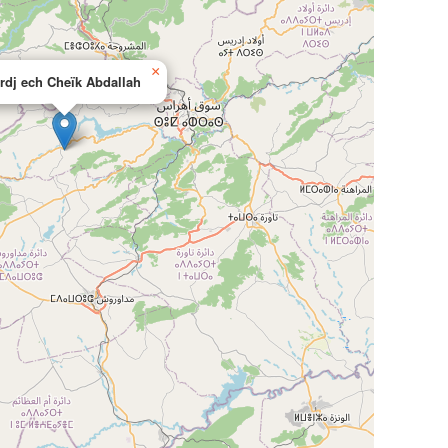
×
rdj ech Cheïk Abdallah