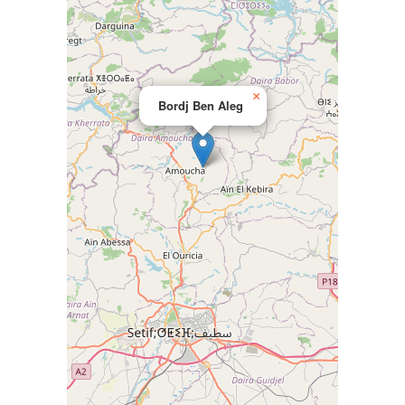
×
Bordj Ben Aleg