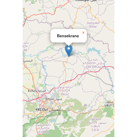
×
Bensekrane