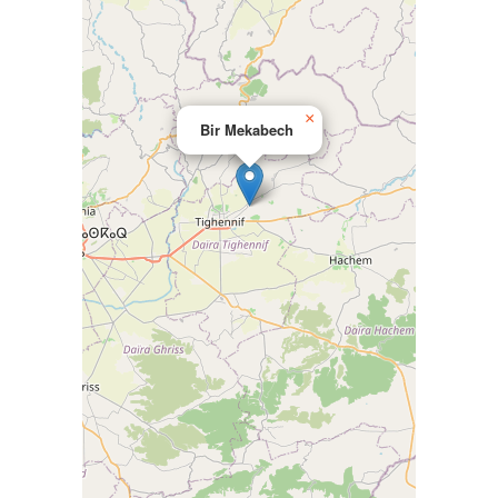
×
Bir Mekabech