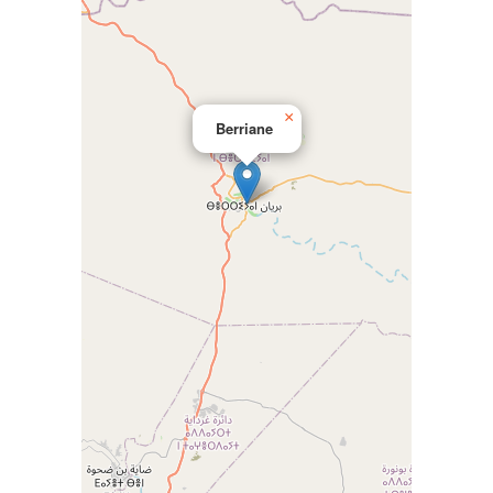
×
Berriane