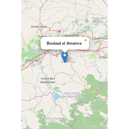
×
Boukaat el Amamra