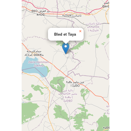
×
Bled et Taya