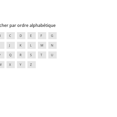
cher par ordre alphabétique
B
C
D
E
F
G
J
K
L
M
N
P
Q
R
S
T
U
W
X
Y
Z