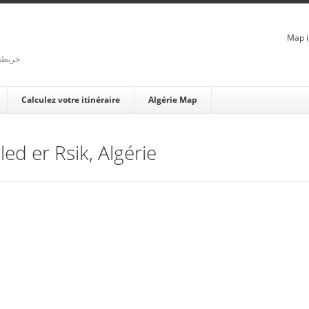
Map i
rienne - خريطة الجزائر
Calculez votre itinéraire
Algérie Map
led er Rsik, Algérie