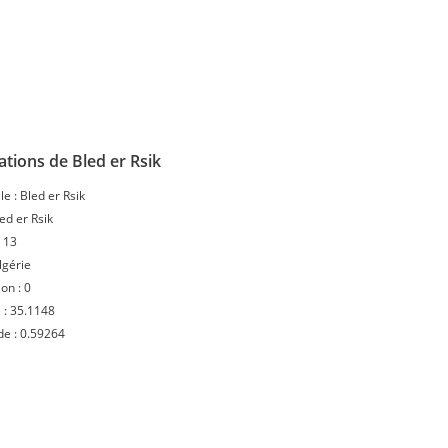
tions de Bled er Rsik
le :
Bled er Rsik
ed er Rsik
:
13
lgérie
ion :
0
 :
35.1148
de :
0.59264