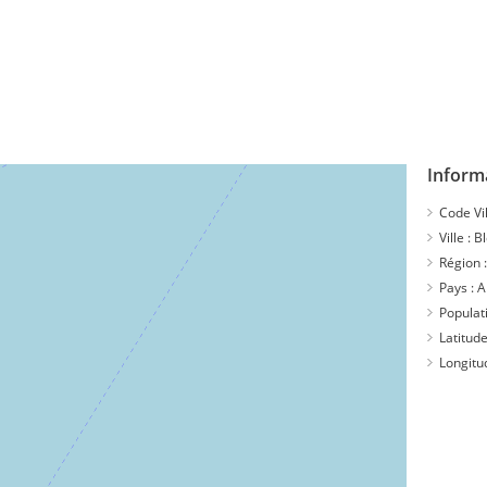
Informa
Code Vil
Ville :
Bl
Région 
Pays :
A
Populat
Latitude
Longitu