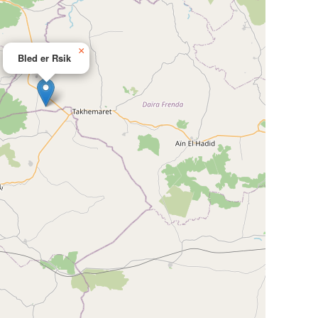
×
Bled er Rsik