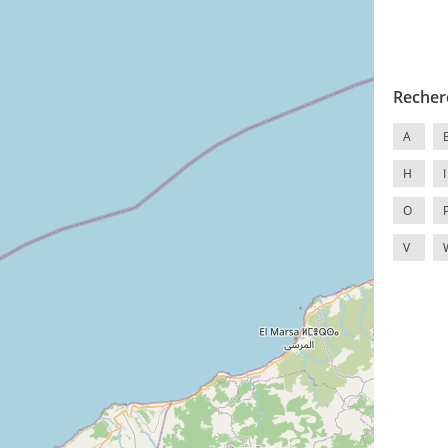
Recher
A
H
I
O
V