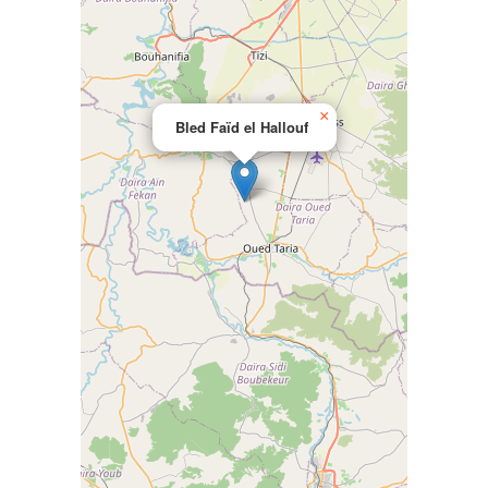
×
Bled Faïd el Hallouf