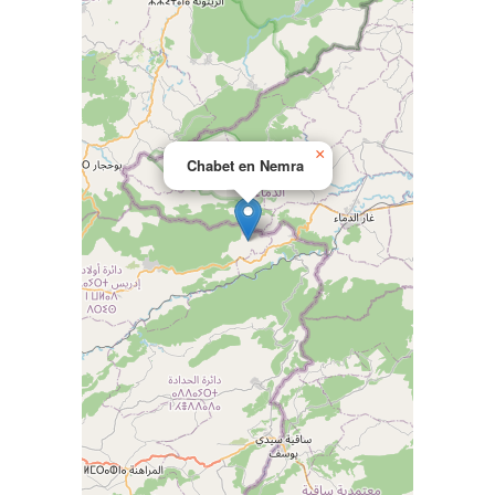
×
Chabet en Nemra