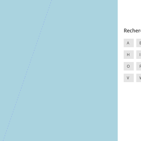
Recher
A
H
I
O
V