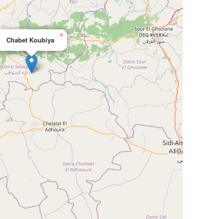
×
Chabet Koubiya