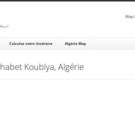
Map i
rienne - خريطة الجزائر
Calculez votre itinéraire
Algérie Map
Chabet Koubiya, Algérie