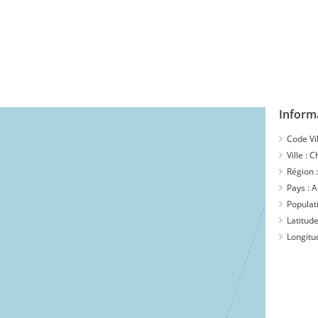
Inform
Code Vil
Ville :
C
Région 
Pays :
A
Populat
Latitude
Longitu