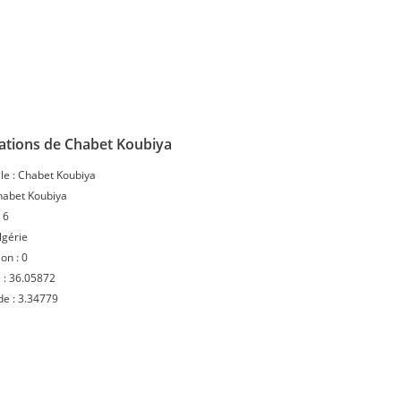
ations de Chabet Koubiya
le :
Chabet Koubiya
habet Koubiya
:
6
lgérie
ion :
0
 :
36.05872
de :
3.34779