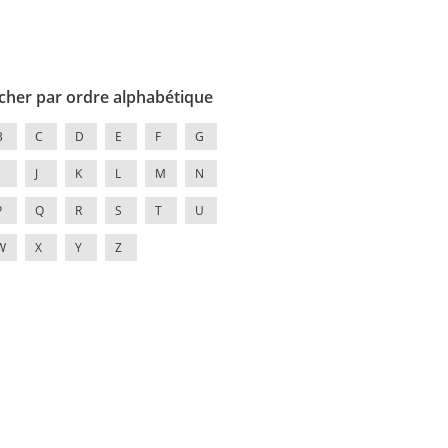
cher par ordre alphabétique
B
C
D
E
F
G
J
K
L
M
N
P
Q
R
S
T
U
W
X
Y
Z