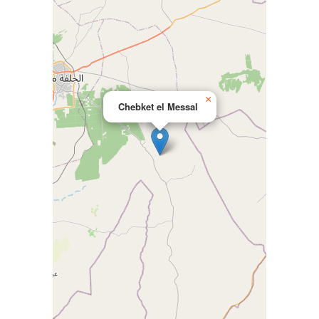
×
Chebket el Messal