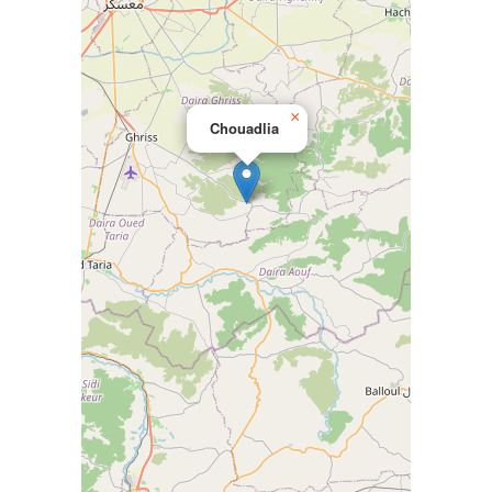
×
Chouadlia