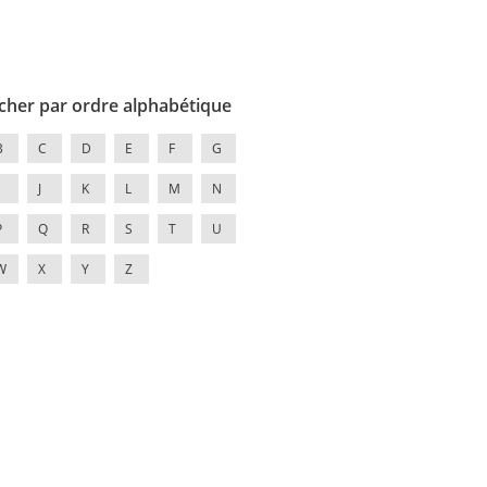
cher par ordre alphabétique
B
C
D
E
F
G
J
K
L
M
N
P
Q
R
S
T
U
W
X
Y
Z