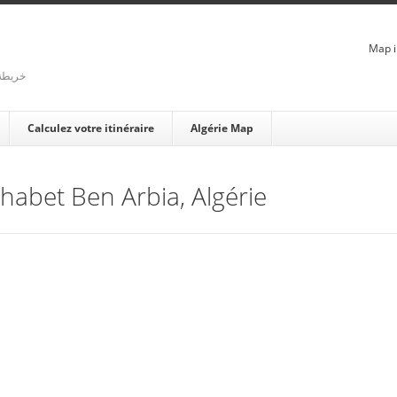
Map i
rienne - خريطة الجزائر
Calculez votre itinéraire
Algérie Map
Chabet Ben Arbia, Algérie