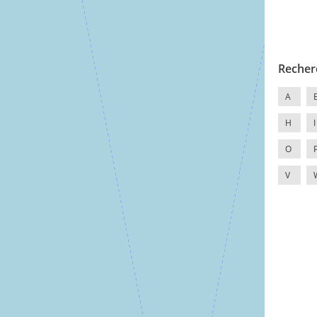
Recher
A
H
I
O
V