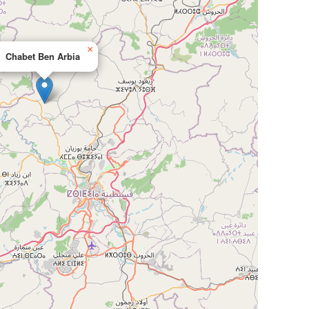
×
Chabet Ben Arbia