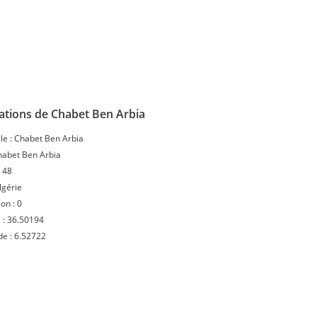
ations de Chabet Ben Arbia
le :
Chabet Ben Arbia
habet Ben Arbia
:
48
lgérie
ion :
0
 :
36.50194
de :
6.52722