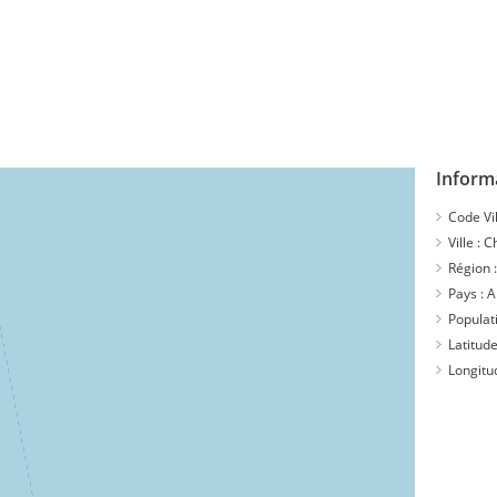
Inform
Code Vil
Ville :
C
Région 
Pays :
A
Populat
Latitude
Longitu