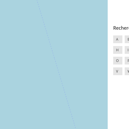
Recher
A
H
I
O
V