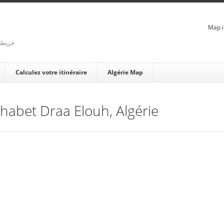
Map i
rienne - خريطة الجزائر
Calculez votre itinéraire
Algérie Map
Chabet Draa Elouh, Algérie