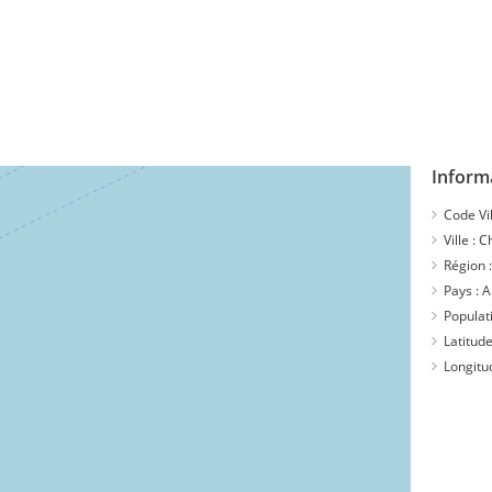
Inform
Code Vil
Ville :
C
Région 
Pays :
A
Populat
Latitude
Longitu