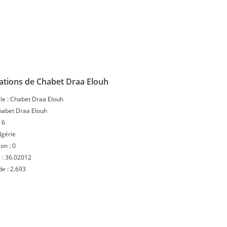
ations de Chabet Draa Elouh
le :
Chabet Draa Elouh
habet Draa Elouh
:
6
lgérie
ion :
0
 :
36.02012
de :
2.693