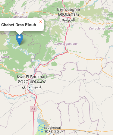
×
Chabet Draa Elouh