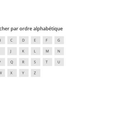
cher par ordre alphabétique
B
C
D
E
F
G
J
K
L
M
N
P
Q
R
S
T
U
W
X
Y
Z