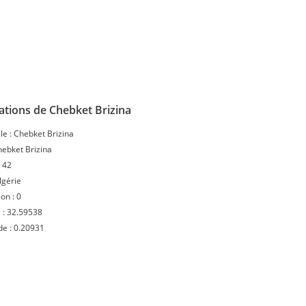
ations de Chebket Brizina
le :
Chebket Brizina
ebket Brizina
:
42
lgérie
ion :
0
 :
32.59538
de :
0.20931