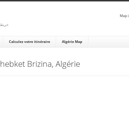
Map i
rienne - خريطة الجزائر
Calculez votre itinéraire
Algérie Map
Chebket Brizina, Algérie