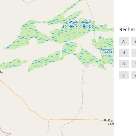
Recher
A
H
I
O
V