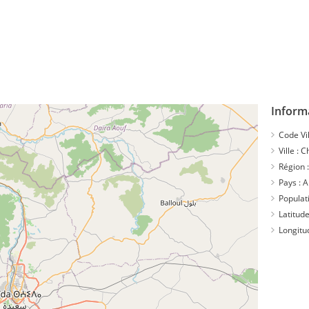
Inform
Code Vil
Ville :
Ch
Région 
Pays :
A
Populat
Latitude
Longitu