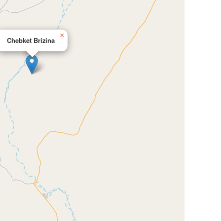
×
Chebket Brizina