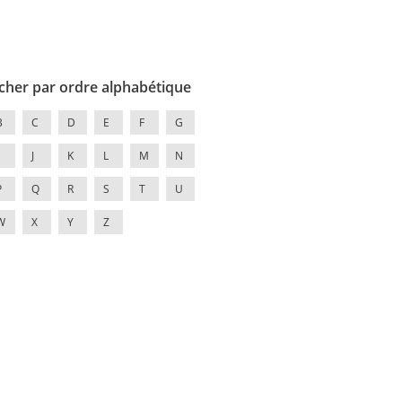
cher par ordre alphabétique
B
C
D
E
F
G
J
K
L
M
N
P
Q
R
S
T
U
W
X
Y
Z