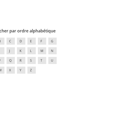
cher par ordre alphabétique
B
C
D
E
F
G
J
K
L
M
N
P
Q
R
S
T
U
W
X
Y
Z