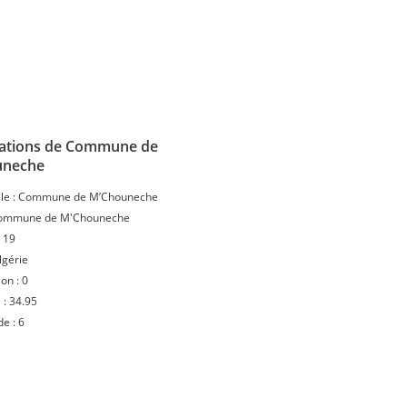
ations de Commune de
uneche
le :
Commune de M’Chouneche
ommune de M'Chouneche
:
19
lgérie
ion :
0
 :
34.95
de :
6