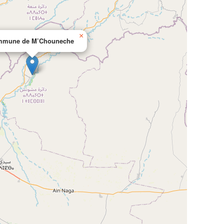
×
mune de M’Chouneche