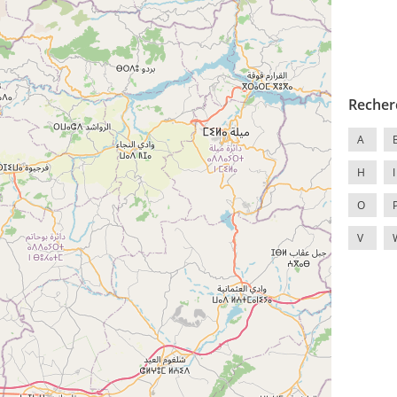
Recher
A
H
I
O
V