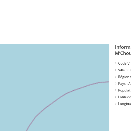
Inform
M’Cho
Code Vil
Ville :
C
Région 
Pays :
A
Populat
Latitude
Longitu