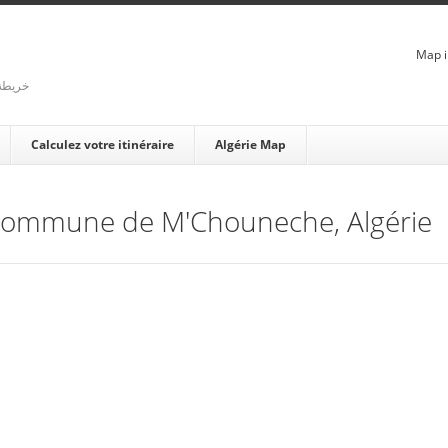
Map i
rienne - خريطة الجزائر
Calculez votre itinéraire
Algérie Map
e Commune de M'Chouneche, Algérie