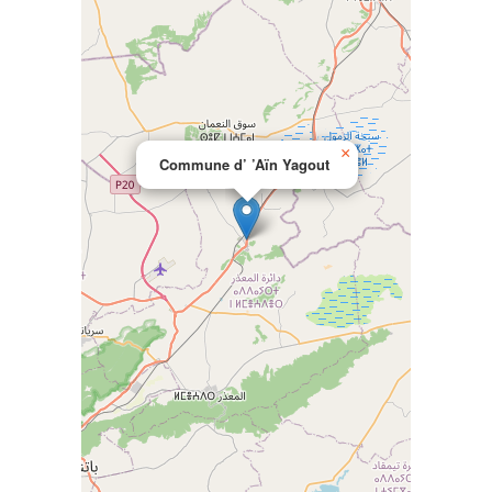
×
Commune d’ ’Aïn Yagout