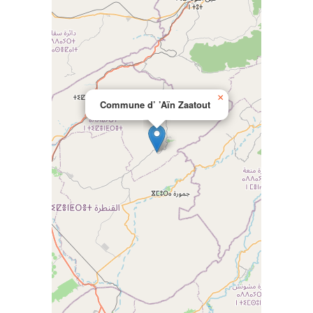
×
Commune d’ ’Aïn Zaatout