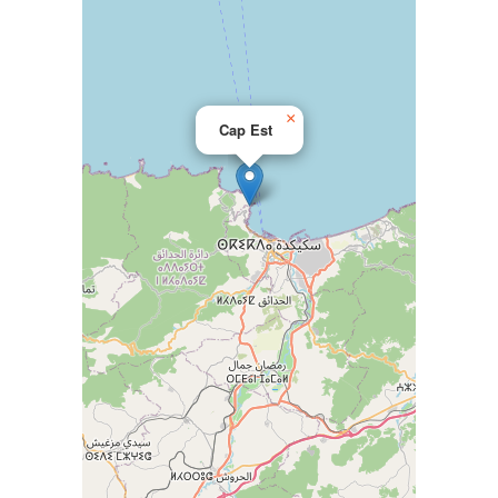
×
Cap Est