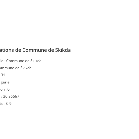
ations de Commune de Skikda
le :
Commune de Skikda
ommune de Skikda
:
31
lgérie
ion :
0
 :
36.86667
de :
6.9