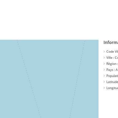
Inform
Code Vil
Ville :
C
Région 
Pays :
A
Populat
Latitude
Longitu