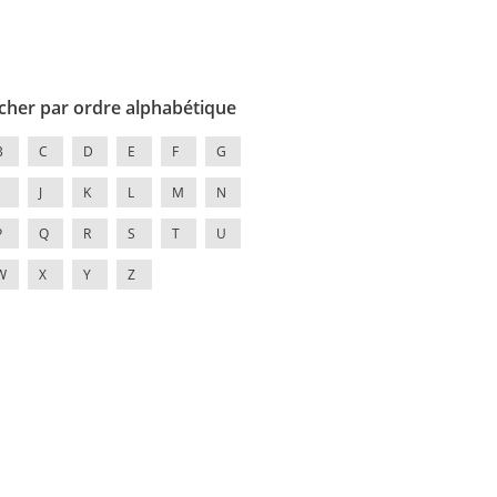
cher par ordre alphabétique
B
C
D
E
F
G
J
K
L
M
N
P
Q
R
S
T
U
W
X
Y
Z