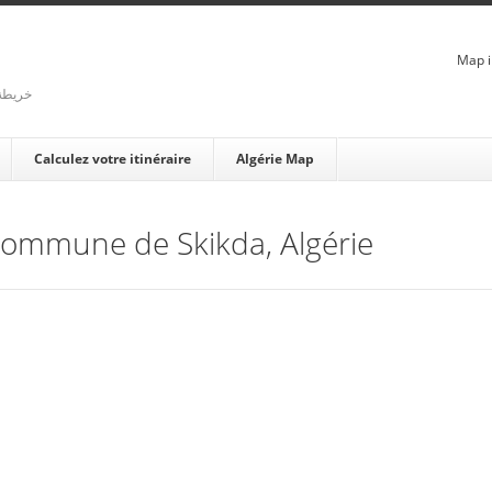
Map i
rienne - خريطة الجزائر
Calculez votre itinéraire
Algérie Map
 Commune de Skikda, Algérie