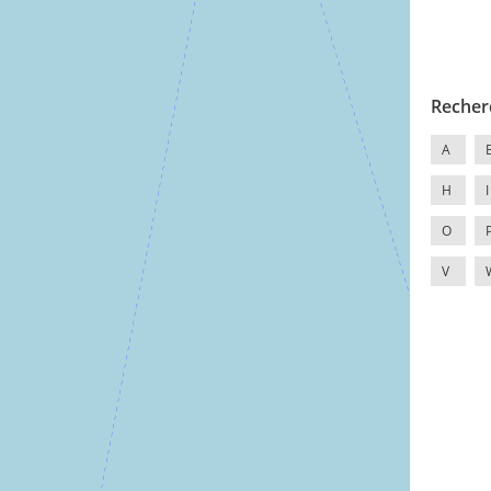
Recher
A
H
I
O
V