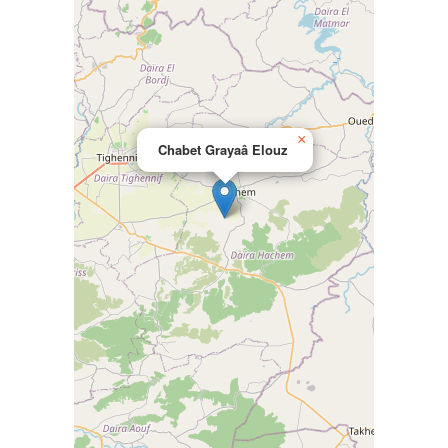
×
Chabet Grayaâ Elouz