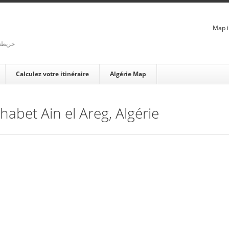
Map i
rienne - خريطة الجزائر
Calculez votre itinéraire
Algérie Map
Chabet Ain el Areg, Algérie