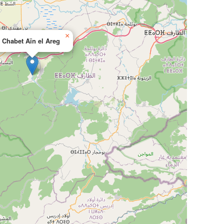
×
Chabet Aïn el Areg