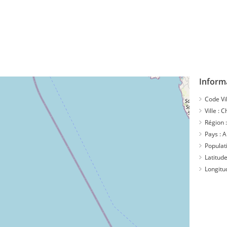
Informa
Code Vil
Ville :
Ch
Région 
Pays :
A
Populat
Latitude
Longitu