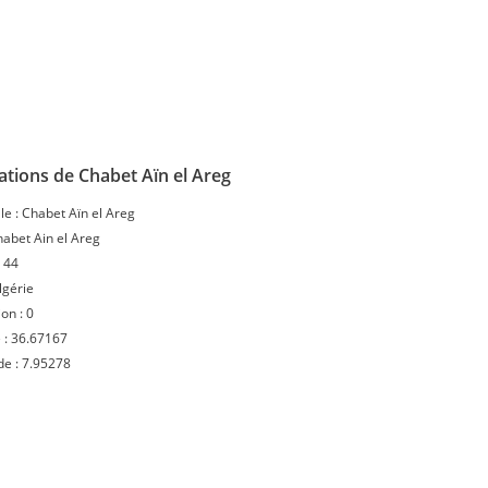
tions de Chabet Aïn el Areg
le :
Chabet Aïn el Areg
abet Ain el Areg
:
44
lgérie
ion :
0
 :
36.67167
de :
7.95278