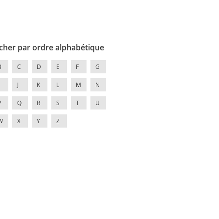
cher par ordre alphabétique
B
C
D
E
F
G
J
K
L
M
N
P
Q
R
S
T
U
W
X
Y
Z