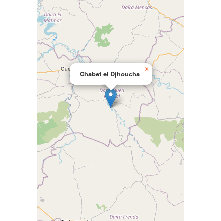
×
Chabet el Djhoucha