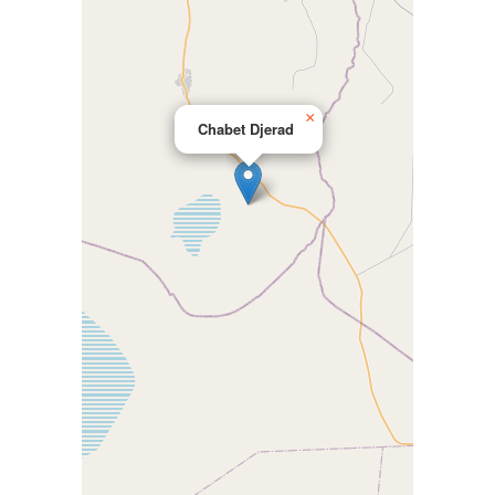
×
Chabet Djerad