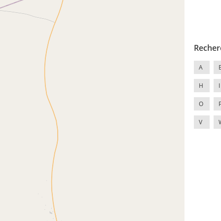
Recher
A
H
I
O
V