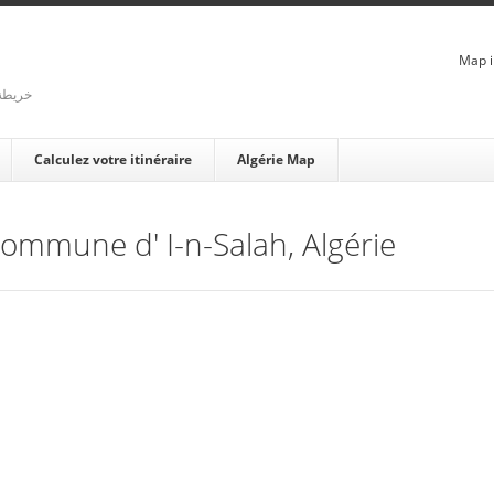
Map i
rienne - خريطة الجزائر
Calculez votre itinéraire
Algérie Map
 Commune d' I-n-Salah, Algérie