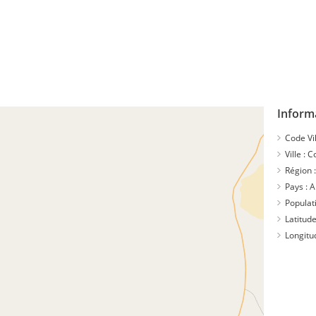
Inform
Code Vil
Ville :
C
Région 
Pays :
A
Populat
Latitude
Longitu