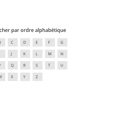
cher par ordre alphabétique
B
C
D
E
F
G
J
K
L
M
N
P
Q
R
S
T
U
W
X
Y
Z