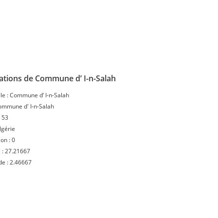
ations de Commune d’ I-n-Salah
le :
Commune d’ I-n-Salah
ommune d' I-n-Salah
:
53
lgérie
ion :
0
 :
27.21667
de :
2.46667