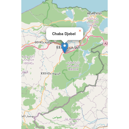
×
Chaba Djebel