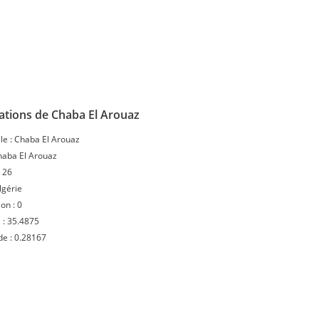
ations de Chaba El Arouaz
le :
Chaba El Arouaz
haba El Arouaz
:
26
lgérie
ion :
0
 :
35.4875
de :
0.28167