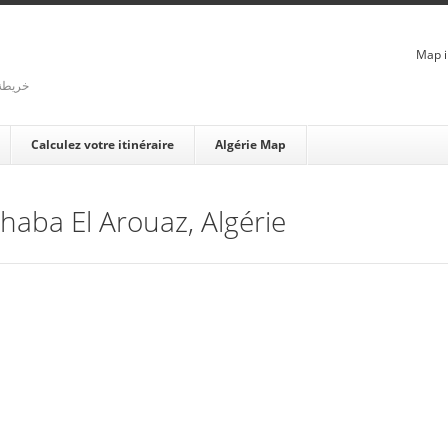
Map i
rienne - خريطة الجزائر
Calculez votre itinéraire
Algérie Map
Chaba El Arouaz, Algérie