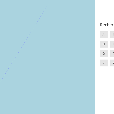
Recher
A
H
I
O
V