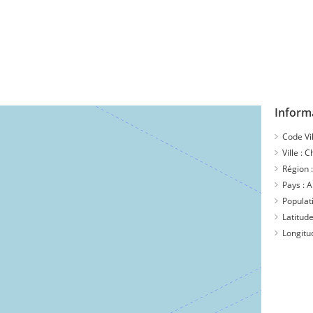
Inform
Code Vil
Ville :
C
Région 
Pays :
A
Populat
Latitude
Longitu