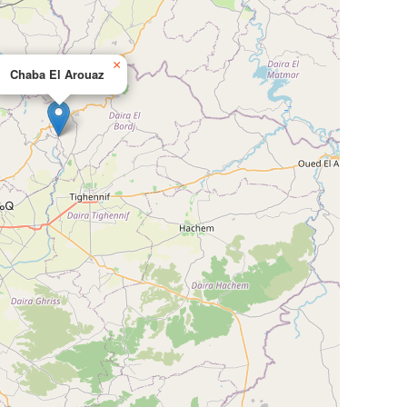
×
Chaba El Arouaz