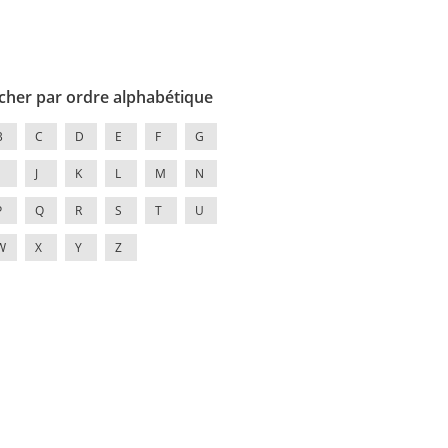
cher par ordre alphabétique
B
C
D
E
F
G
J
K
L
M
N
P
Q
R
S
T
U
W
X
Y
Z