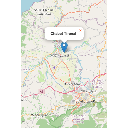
×
Chabet Tirenal