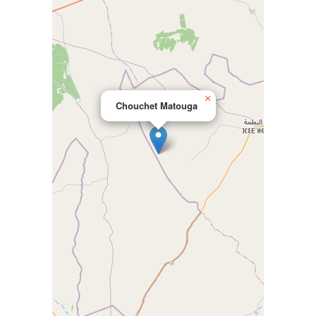
×
Chouchet Matouga