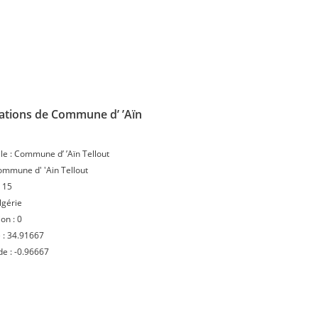
ations de Commune d’ ’Aïn
le :
Commune d’ ’Aïn Tellout
mmune d' 'Ain Tellout
:
15
lgérie
ion :
0
 :
34.91667
de :
-0.96667