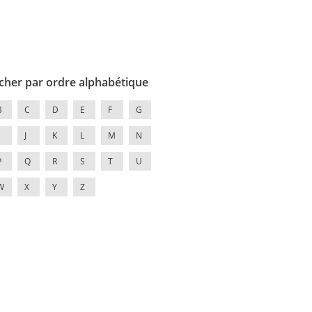
cher par ordre alphabétique
B
C
D
E
F
G
J
K
L
M
N
P
Q
R
S
T
U
W
X
Y
Z