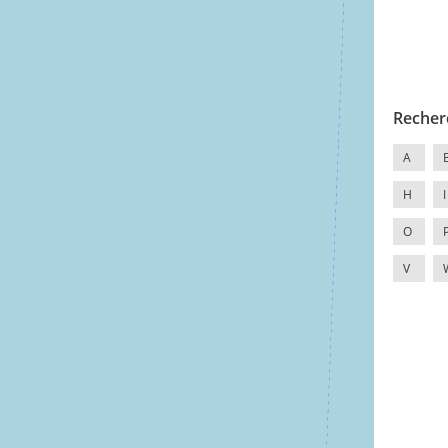
Recher
A
H
I
O
V