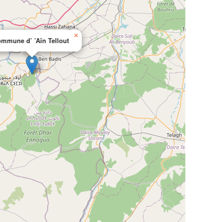
×
mmune d’ ’Aïn Tellout