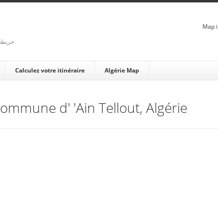
Map i
rienne - خريطة الجزائر
Calculez votre itinéraire
Algérie Map
Commune d' 'Ain Tellout, Algérie