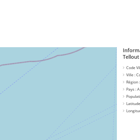
Inform
Tellout
Code Vil
Ville :
Co
Région 
Pays :
A
Populat
Latitude
Longitu