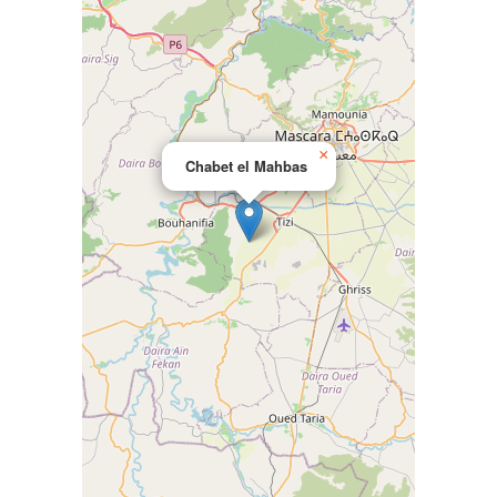
×
Chabet el Mahbas