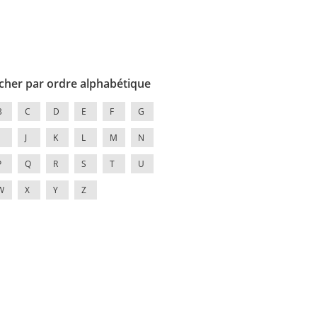
cher par ordre alphabétique
B
C
D
E
F
G
J
K
L
M
N
P
Q
R
S
T
U
W
X
Y
Z