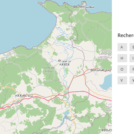
Recher
A
H
I
O
V