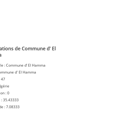
ations de Commune d’ El
a
le :
Commune d’ El Hamma
ommune d' El Hamma
:
47
lgérie
ion :
0
 :
35.43333
de :
7.08333