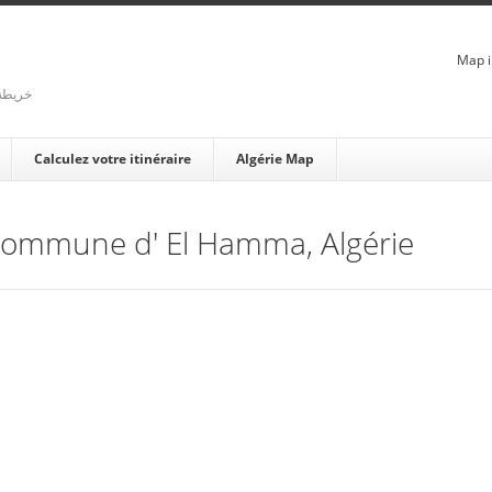
Map i
rienne - خريطة الجزائر
Calculez votre itinéraire
Algérie Map
e Commune d' El Hamma, Algérie