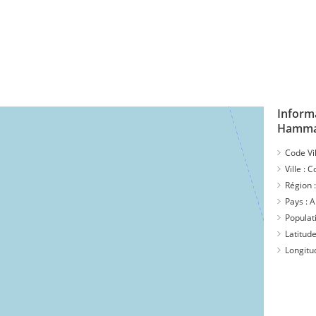
Inform
Hamm
Code Vil
Ville :
C
Région 
Pays :
A
Populat
Latitude
Longitu