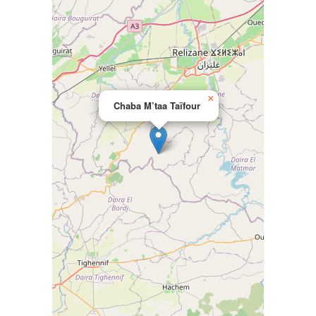
×
Chaba M’taa Taïfour