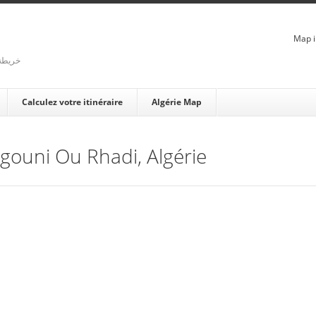
Map i
rienne - خريطة الجزائر
Calculez votre itinéraire
Algérie Map
Agouni Ou Rhadi, Algérie