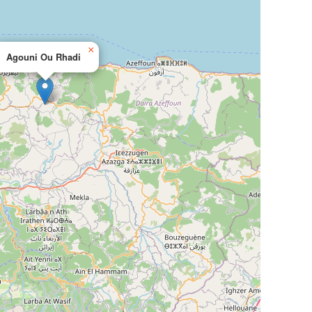
×
Agouni Ou Rhadi