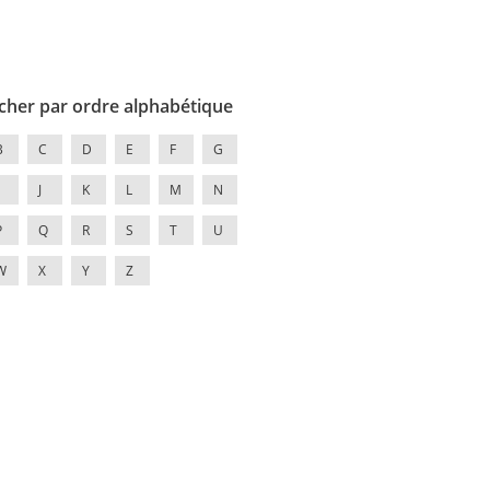
cher par ordre alphabétique
B
C
D
E
F
G
J
K
L
M
N
P
Q
R
S
T
U
W
X
Y
Z