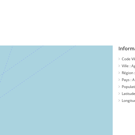
Inform
Code Vil
Ville :
A
Région 
Pays :
A
Populat
Latitude
Longitu