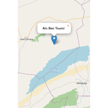
×
Aïn Ben Toumi