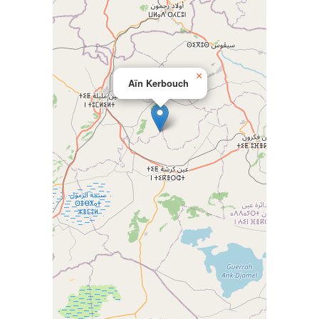
×
Aïn Kerbouch