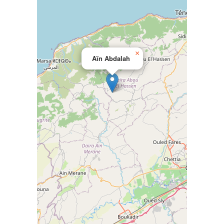
×
Aïn Abdalah