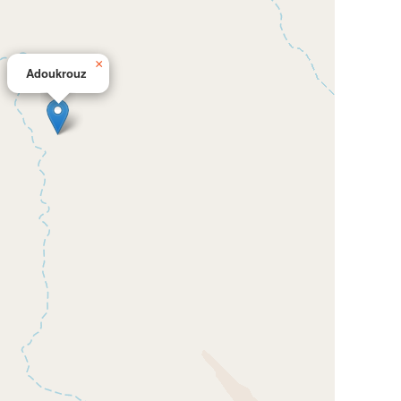
×
Adoukrouz