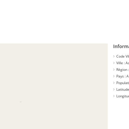
Inform
Code Vil
Ville :
A
Région 
Pays :
A
Populat
Latitude
Longitu