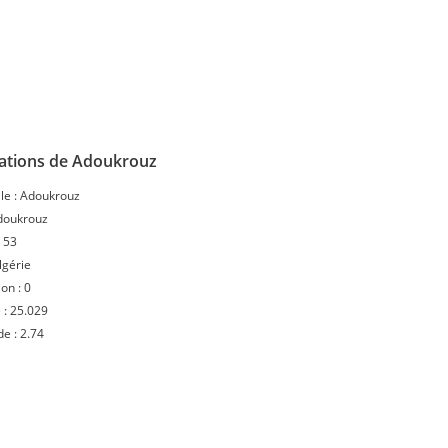
ations de Adoukrouz
le :
Adoukrouz
doukrouz
:
53
lgérie
ion :
0
 :
25.029
de :
2.74