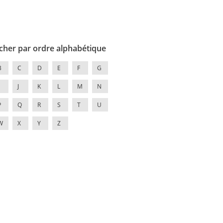
cher par ordre alphabétique
B
C
D
E
F
G
J
K
L
M
N
P
Q
R
S
T
U
W
X
Y
Z