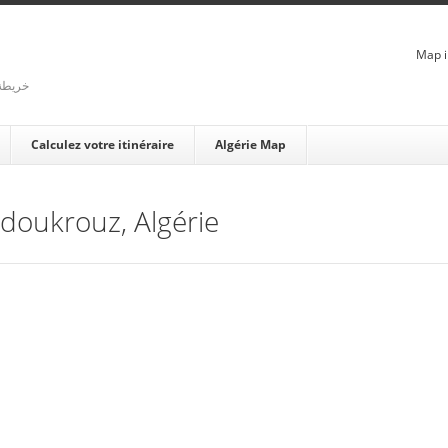
Map i
rienne - خريطة الجزائر
Calculez votre itinéraire
Algérie Map
Adoukrouz, Algérie