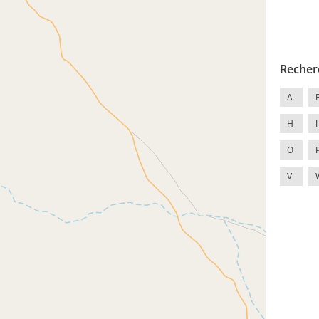
Recher
A
H
I
O
V