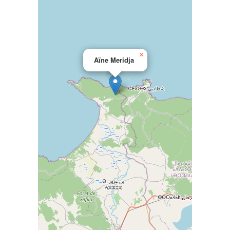
×
Aïne Meridja